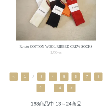
Rototo COTTON WOOL RIBBED CREW SOCKS
2,750yen
<
1
2
3
4
5
6
7
8
9
...
14
>
168商品中 13～24商品