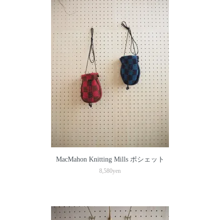
MacMahon Knitting Mills ポシェット
8,580yen