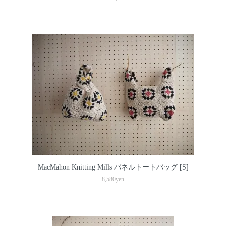
MacMahon Knitting Mills パネルトートバッグ [S]
8,580yen