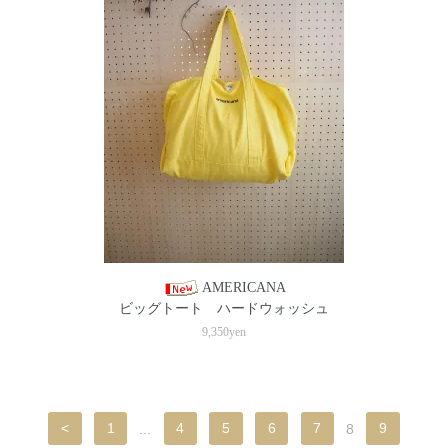
AMERICANA
ビッグトート ハードウォッシュ
9,350yen
<
1
...
4
5
6
7
8
9