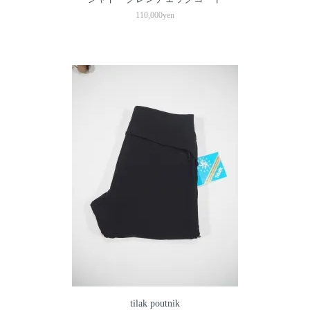
110,000yen
tilak poutnik