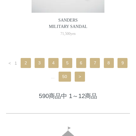
SANDERS
MILITARY SANDAL
71,500yen
<
1
2
3
4
5
6
7
8
9
...
50
>
590商品中 1～12商品