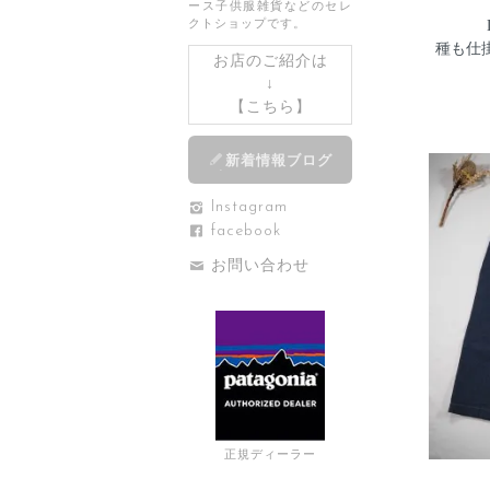
ース子供服雑貨などのセレ
クトショップです。
種も仕掛
お店のご紹介は
↓
【
こちら
】
新着情報ブログ
Instagram
facebook
お問い合わせ
正規ディーラー