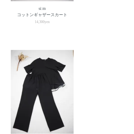
si:m
コットンギャザースカート
14,300yen