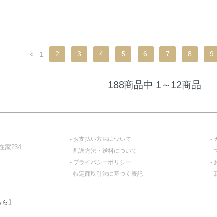
<
1
2
3
4
5
6
7
8
9
188商品中 1～12商品
お支払い方法について
家234
配送方法・送料について
プライバシーポリシー
特定商取引法に基づく表記
ちら
】