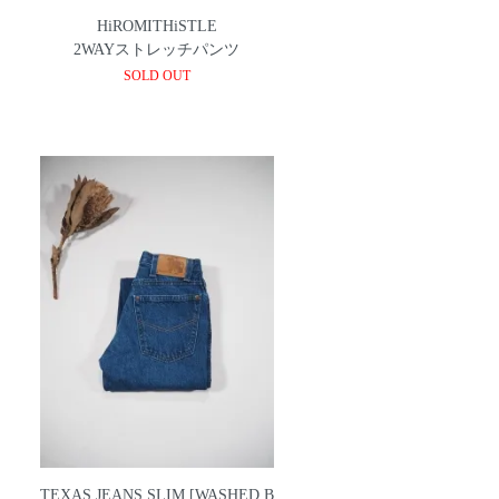
HiROMITHiSTLE
2WAYストレッチパンツ
SOLD OUT
TEXAS JEANS SLIM [WASHED B