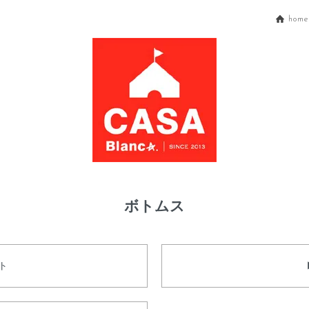
home
ボトムス
ト