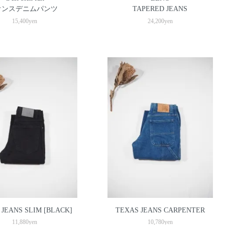
オンスデニムパンツ
TAPERED JEANS
15,400yen
24,200yen
 JEANS SLIM [BLACK]
TEXAS JEANS CARPENTER
11,880yen
10,780yen