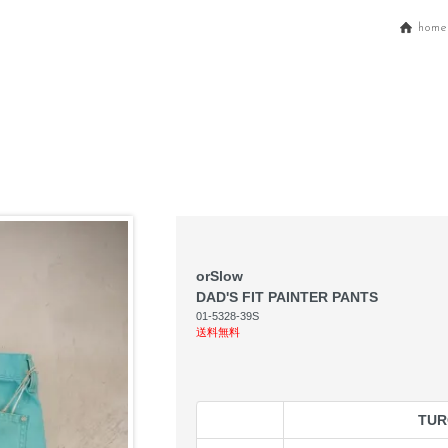
home
orSlow
DAD'S FIT PAINTER PANTS
01-5328-39S
送料無料
TUR