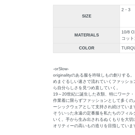
2・3
SIZE
10/8 
MATERIALS
コットン
COLOR
TURQ
-orSlow-
originalityのある服を吟味しもの創りする。
めまぐるしい速さで流れていくファッショ
ら自分らしさを見つめ直していく。
19～20世紀に誕生した衣類、特にワーク
作業着に限らずファッションとして多くの
ーシックウェアとして支持され続けていま
そういった永遠の定番服を私たちのフィルタ
いく。手から生み出されるぬくもりを大切
オリティーの高いもの造りを目指していま