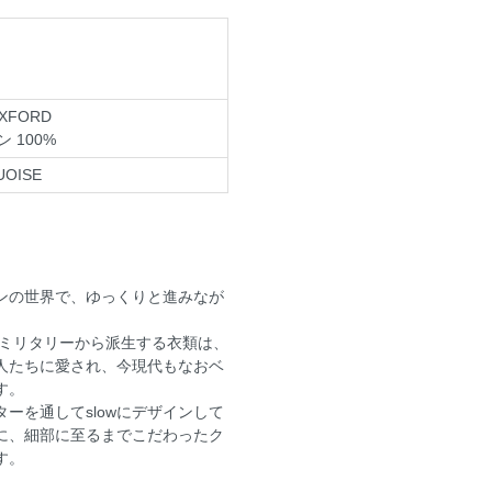
OXFORD
 100%
UOISE
ンの世界で、ゆっくりと進みなが
・ミリタリーから派生する衣類は、
人たちに愛され、今現代もなおベ
す。
ーを通してslowにデザインして
に、細部に至るまでこだわったク
す。