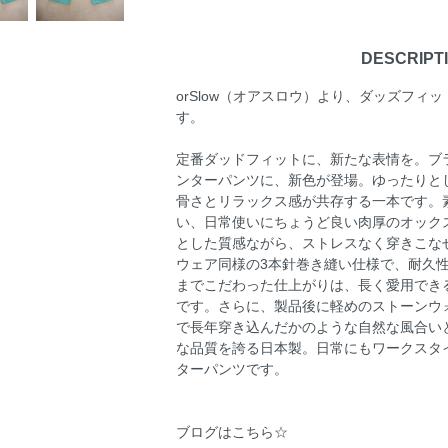
DESCRIPT
orSlow（オアスロウ）より、ダッズフィ
す。
定番ダッドフィットに、新たな表情を。ブ
ンターパンツに、新色が登場。ゆったりと
骨さとリラックス感が共存する一本です。
い、日常使いにちょうど良い肉厚のオック
とした質感ながら、ストレスなく穿きこな
ウェア同様の3本針巻き縫い仕様で、耐久
までこだわった仕上がりは、長く愛用でき
です。さらに、製品後に軽めのストーンウ
で長年穿き込んだかのような自然な風合い
な品質を誇る日本製。日常にもワークスタ
ターパンツです。
ブログはこちら☆