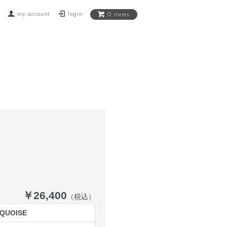
my account
login
0 items
￥26,400
（税込）
QUOISE