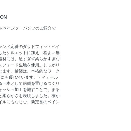
ION
ットペインターパンツのご紹介で
ランド定番のダッドフィットペイ
したシルエットに加え、程よい無
素材には、硬すぎず柔らかすぎな
スフォード生地を使用。しっかり
せます。縫製は、本格的なワーク
性にも優れています。ディテール
る一本として信頼を置けるつくり
ォッシュ加工を施すことで、まる
と柔らかさを表現しました。確か
イルにもなじむ、新定番のペイン