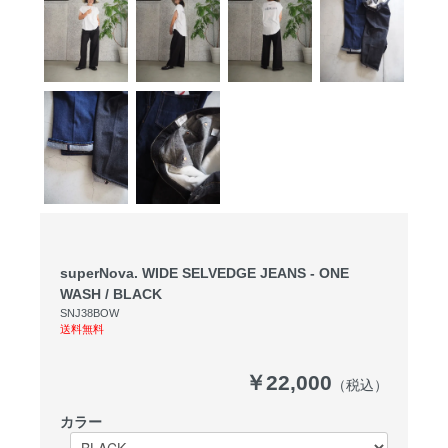
superNova. WIDE SELVEDGE JEANS - ONE
WASH / BLACK
SNJ38BOW
送料無料
￥22,000
（税込）
カラー