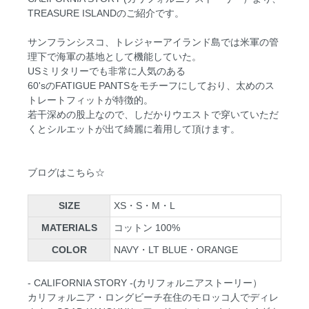
TREASURE ISLANDのご紹介です。
サンフランシスコ、トレジャーアイランド島では米軍の管
理下で海軍の基地として機能していた。
USミリタリーでも非常に人気のある
60'sのFATIGUE PANTSをモチーフにしており、太めのス
トレートフィットが特徴的。
若干深めの股上なので、しだかりウエストで穿いていただ
くとシルエットが出て綺麗に着用して頂けます。
ブログはこちら☆
SIZE
XS・S・M・L
MATERIALS
コットン 100%
COLOR
NAVY・LT BLUE・ORANGE
- CALIFORNIA STORY -(カリフォルニアストーリー）
カリフォルニア・ロングビーチ在住のモロッコ人でディレ