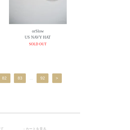
orSlow
US NAVY HAT
SOLD OUT
82
83
...
92
>
いて
カートを見る