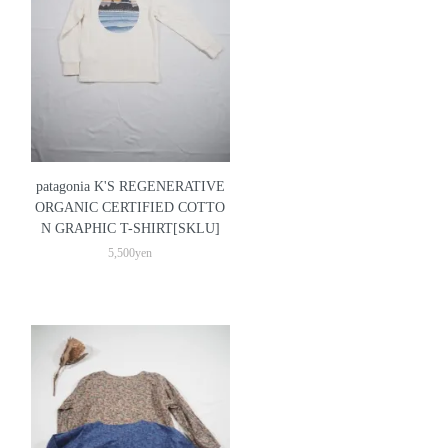
patagonia K'S REGENERATIVE
ORGANIC CERTIFIED COTTO
N GRAPHIC T-SHIRT[SKLU]
5,500yen