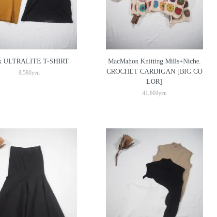
ak ULTRALITE T-SHIRT
MacMahon Knitting Mills+Niche.
CROCHET CARDIGAN [BIG CO
8,580yen
LOR]
41,800yen