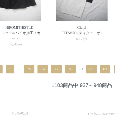
HiROMITHiSTLE
Gicipi
トンツイルバイオ加工スカ
TITANIO (ティターニオ)
ート
6,930yen
27,500yen
1
...
75
76
77
78
79
80
81
1103商品中 937～948商品
〒675-0101
お支払い方法につ