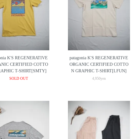
gonia K'S REGENERATIVE
patagonia K'S REGENERATIVE
NIC CERTIFIED COTTO
ORGANIC CERTIFIED COTTO
RAPHIC T-SHIRT[SMTY]
N GRAPHIC T-SHIRT[LFUN]
SOLD OUT
4,950yen