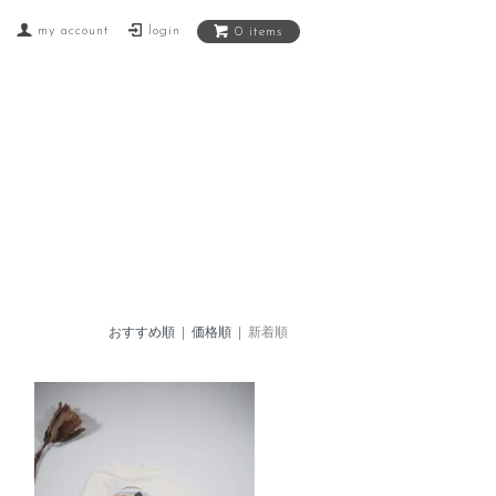
my account
login
0 items
おすすめ順
|
価格順
| 新着順