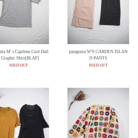
nia M' s Capilene Cool Dail
patagonia W'S GARDEN ISLAN
 Graphic Shirt[BLAF]
D PANTS
SOLD OUT
SOLD OUT