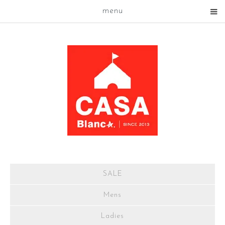
menu
SALE
Mens
Ladies