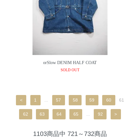
orSlow DENIM HALF COAT
SOLD OUT
<
1
...
57
58
59
60
61
62
63
64
65
...
92
>
1103商品中 721～732商品