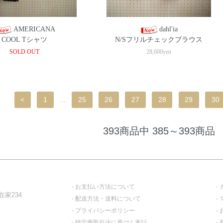
AMERICANA
dahl'ia
COOL Tシャツ
N/Sフリルチェックブラウス
SOLD OUT
28,600yen
<
1
...
25
26
27
28
29
30
393商品中 385～393商品
お支払い方法について
家234
配送方法・送料について
プライバシーポリシー
特定商取引法に基づく表記