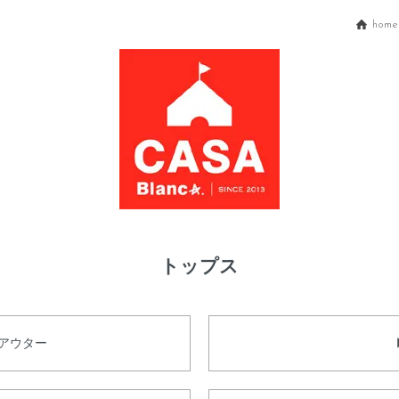
home
トップス
／アウター