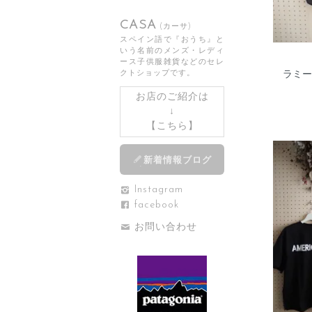
CASA
(カーサ)
スペイン語で『おうち』と
いう名前のメンズ・レディ
ース子供服雑貨などのセレ
ラミー
クトショップです。
お店のご紹介は
↓
【
こちら
】
新着情報ブログ
Instagram
facebook
お問い合わせ