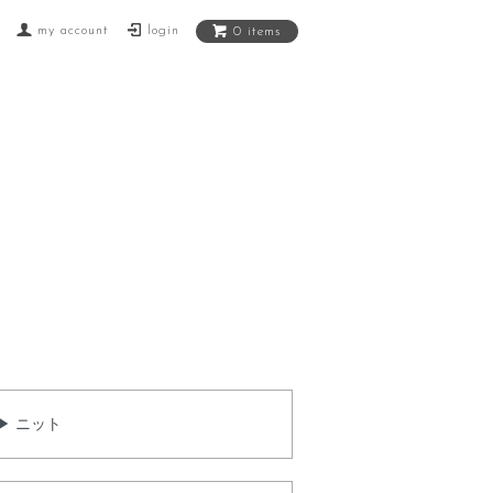
my account
login
0 items
▶ ニット