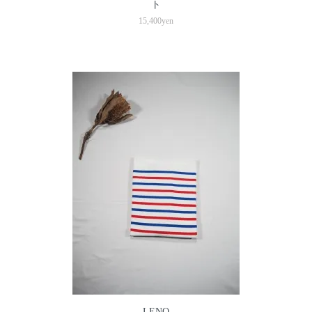
ト
15,400yen
LENO