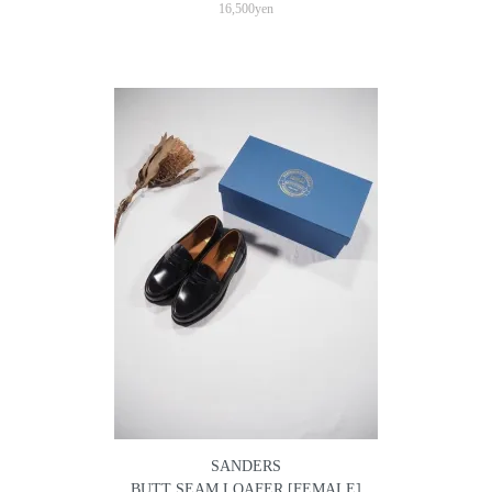
16,500yen
SANDERS
BUTT SEAM LOAFER [FEMALE]