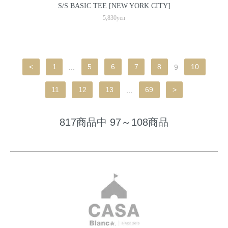
S/S BASIC TEE [NEW YORK CITY]
5,830yen
<
1
...
5
6
7
8
9
10
11
12
13
...
69
>
817商品中 97～108商品