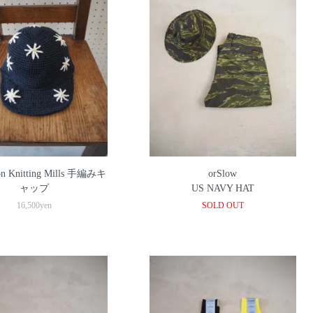
n Knitting Mills 手編みキ
orSlow
ャップ
US NAVY HAT
16,500yen
SOLD OUT