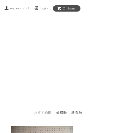
my account
login
0 items
おすすめ順 |
価格順
|
新着順