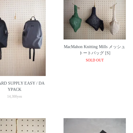
MacMahon Knitting Mills メッシュ
トートバッグ [S]
SOLD OUT
RD SUPPLY EASY / DA
YPACK
14,300yen