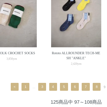
 FOLK CROCHET SOCKS
Rototo ALLROUNDER TECH-ME
SH "ANKLE"
3,850yen
2,420yen
<
1
...
3
4
5
6
7
8
9
125商品中 97～108商品