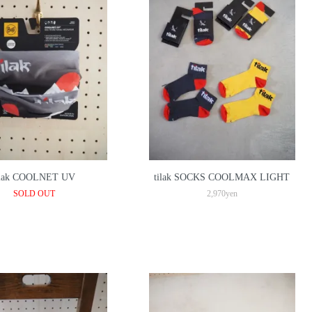
ilak COOLNET UV
tilak SOCKS COOLMAX LIGHT
SOLD OUT
2,970yen