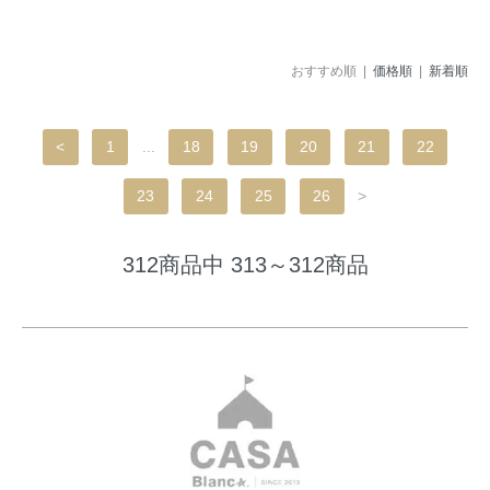
おすすめ順 |
価格順
|
新着順
<
1
...
18
19
20
21
22
23
24
25
26
>
312商品中 313～312商品