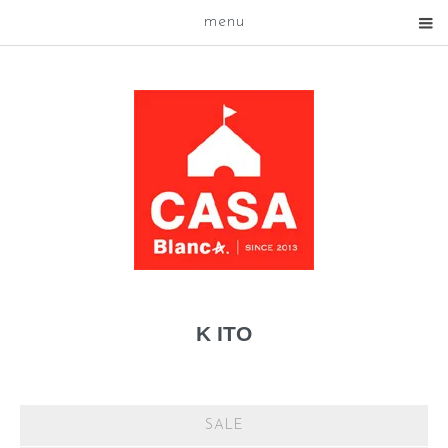
menu
K ITO
SALE