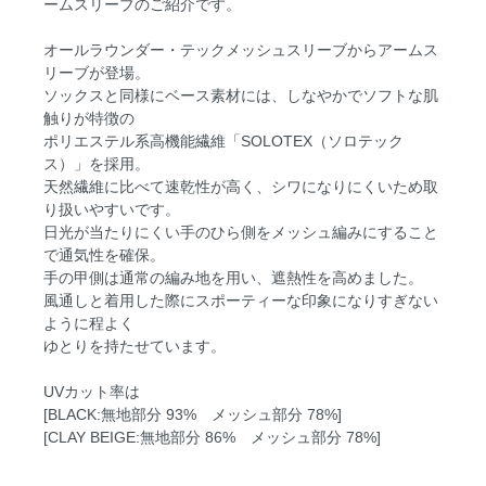
ームスリーブのご紹介です。
オールラウンダー・テックメッシュスリーブからアームス
リーブが登場。
ソックスと同様にベース素材には、しなやかでソフトな肌
触りが特徴の
ポリエステル系高機能繊維「SOLOTEX（ソロテック
ス）」を採用。
天然繊維に比べて速乾性が高く、シワになりにくいため取
り扱いやすいです。
日光が当たりにくい手のひら側をメッシュ編みにすること
で通気性を確保。
手の甲側は通常の編み地を用い、遮熱性を高めました。
風通しと着用した際にスポーティーな印象になりすぎない
ように程よく
ゆとりを持たせています。
UVカット率は
[BLACK:無地部分 93% メッシュ部分 78%]
[CLAY BEIGE:無地部分 86% メッシュ部分 78%]