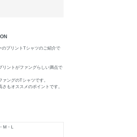
ION
ィーのプリントTシャツのご紹介で
プリントがファングらしい満点で
ファングのTシャツです。
高さもオススメのポイントです。
・M・L