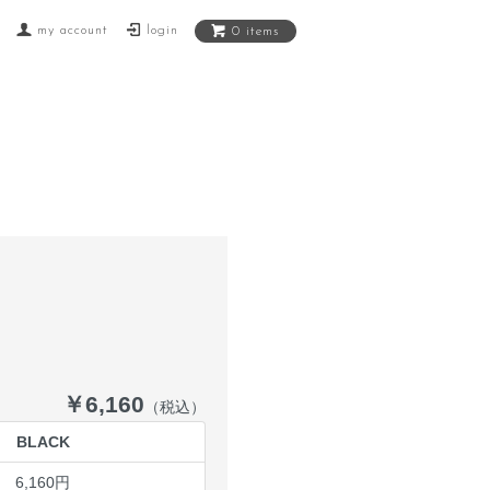
my account
login
0 items
￥6,160
（税込）
BLACK
6,160円