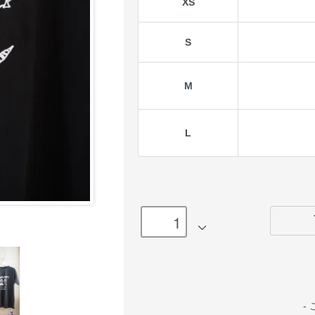
XS
S
M
L
-