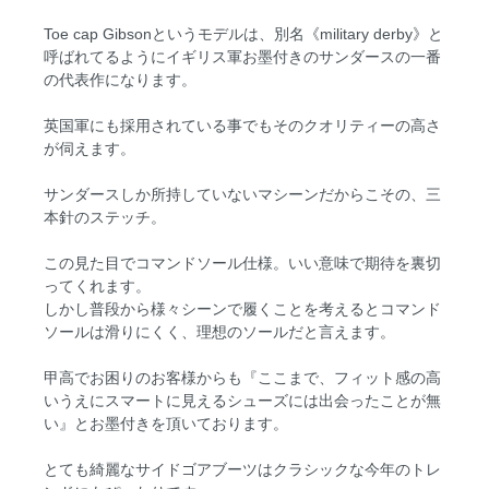
Toe cap Gibsonというモデルは、別名《military derby》と
呼ばれてるようにイギリス軍お墨付きのサンダースの一番
の代表作になります。
英国軍にも採用されている事でもそのクオリティーの高さ
が伺えます。
サンダースしか所持していないマシーンだからこその、三
本針のステッチ。
この見た目でコマンドソール仕様。いい意味で期待を裏切
ってくれます。
しかし普段から様々シーンで履くことを考えるとコマンド
ソールは滑りにくく、理想のソールだと言えます。
甲高でお困りのお客様からも『ここまで、フィット感の高
いうえにスマートに見えるシューズには出会ったことが無
い』とお墨付きを頂いております。
とても綺麗なサイドゴアブーツはクラシックな今年のトレ