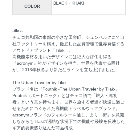
BLACK・KHAKI
COLOR
-tilak-
チェコ共和国の東部の小さな田舎町、シュンペルクにて自
社ファクトリーを構え、徹底した品質管理で世界発信する
アウトドアブランド「Tilak」。
高機能素材を用いたデザインには絶大な評価を得る
『acronym』社がデザインを担当。世界を代表する両社
が、 2013年秋冬より新たなラインを立ち上げました。
The Urban Traveler by Tilak
ブランド名は『Poutnik -The Urban Traveler by Tilak-』
Poutnik（ポートニック）とはチェコ語で「旅人・巡礼
者」という意を持ちます。世界を旅する者達が快適に過ご
せるためにつくられた高機能トラベルウェアブランド。
acronymブランドのフィルターを通し、より「街」を意識
しながらもTilakの過酷な状況下での機能や経験を反映した
ギア的要素盛り込んだ商品構成。