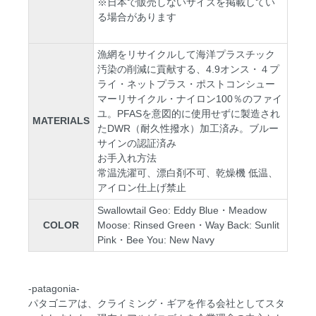
※日本で販売しないサイズを掲載してい
る場合があります
漁網をリサイクルして海洋プラスチック
汚染の削減に貢献する、4.9オンス・４プ
ライ・ネットプラス・ポストコンシュー
マーリサイクル・ナイロン100％のファイ
ユ。PFASを意図的に使用せずに製造され
MATERIALS
たDWR（耐久性撥水）加工済み。ブルー
サインの認証済み
お手入れ方法
常温洗濯可、漂白剤不可、乾燥機 低温、
アイロン仕上げ禁止
Swallowtail Geo: Eddy Blue・Meadow
COLOR
Moose: Rinsed Green・Way Back: Sunlit
Pink・Bee You: New Navy
-patagonia-
パタゴニアは、クライミング・ギアを作る会社としてスタ