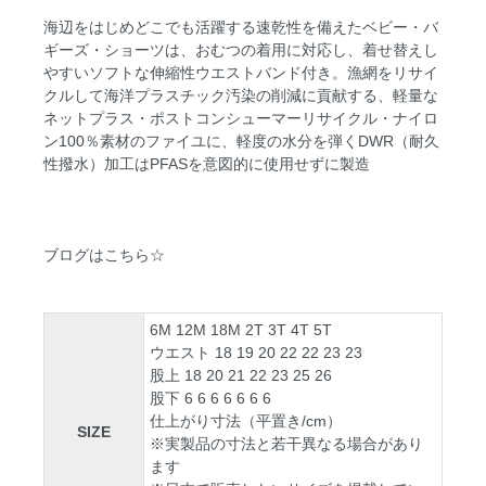
海辺をはじめどこでも活躍する速乾性を備えたベビー・バ
ギーズ・ショーツは、おむつの着用に対応し、着せ替えし
やすいソフトな伸縮性ウエストバンド付き。漁網をリサイ
クルして海洋プラスチック汚染の削減に貢献する、軽量な
ネットプラス・ポストコンシューマーリサイクル・ナイロ
ン100％素材のファイユに、軽度の水分を弾くDWR（耐久
性撥水）加工はPFASを意図的に使用せずに製造
ブログはこちら☆
6M 12M 18M 2T 3T 4T 5T
ウエスト 18 19 20 22 22 23 23
股上 18 20 21 22 23 25 26
股下 6 6 6 6 6 6 6
仕上がり寸法（平置き/cm）
SIZE
※実製品の寸法と若干異なる場合があり
ます