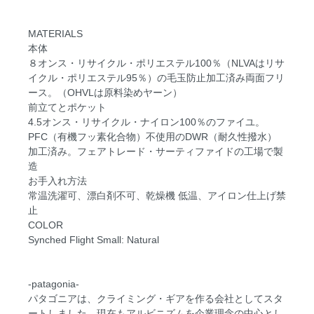
MATERIALS
本体
８オンス・リサイクル・ポリエステル100％（NLVAはリサ
イクル・ポリエステル95％）の毛玉防止加工済み両面フリ
ース。（OHVLは原料染めヤーン）
前立てとポケット
4.5オンス・リサイクル・ナイロン100％のファイユ。
PFC（有機フッ素化合物）不使用のDWR（耐久性撥水）
加工済み。フェアトレード・サーティファイドの工場で製
造
お手入れ方法
常温洗濯可、漂白剤不可、乾燥機 低温、アイロン仕上げ禁
止
COLOR
Synched Flight Small: Natural
-patagonia-
パタゴニアは、クライミング・ギアを作る会社としてスタ
ートしました。現在もアルビニズムを企業理念の中心とし