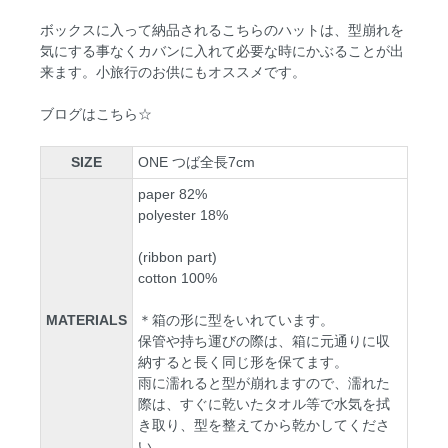
ボックスに入って納品されるこちらのハットは、型崩れを
気にする事なくカバンに入れて必要な時にかぶることが出
来ます。小旅行のお供にもオススメです。
ブログはこちら☆
SIZE
ONE つば全長7cm
paper 82%
polyester 18%
(ribbon part)
cotton 100%
MATERIALS
＊箱の形に型をいれています。
保管や持ち運びの際は、箱に元通りに収
納すると長く同じ形を保てます。
雨に濡れると型が崩れますので、濡れた
際は、すぐに乾いたタオル等で水気を拭
き取り、型を整えてから乾かしてくださ
い。