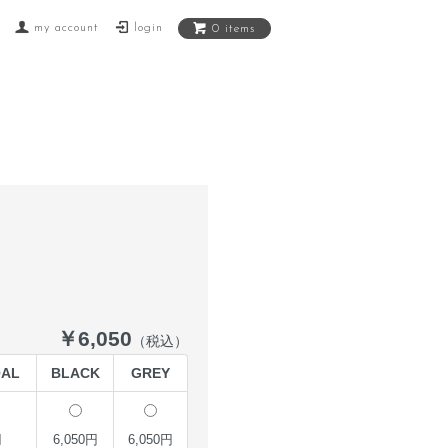
my account
login
0 items
￥6,050
（税込）
AL
BLACK
GREY
円
6,050円
6,050円