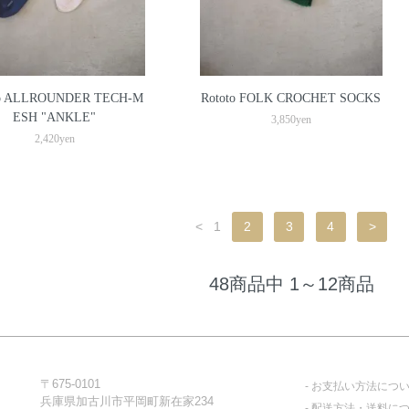
to ALLROUNDER TECH-M
Rototo FOLK CROCHET SOCKS
ESH "ANKLE"
3,850yen
2,420yen
<
1
2
3
4
>
48商品中 1～12商品
〒675-0101
お支払い方法につ
兵庫県加古川市平岡町新在家234
配送方法・送料に