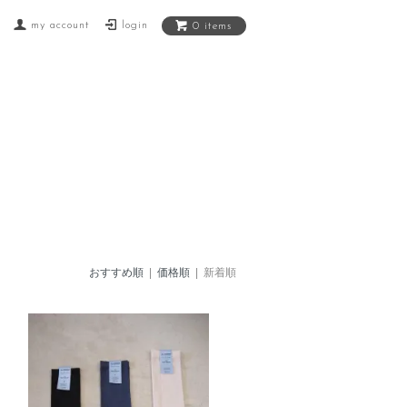
my account
login
0 items
おすすめ順
|
価格順
| 新着順