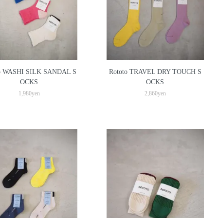
to WASHI SILK SANDAL S
Rototo TRAVEL DRY TOUCH S
OCKS
OCKS
1,980yen
2,860yen