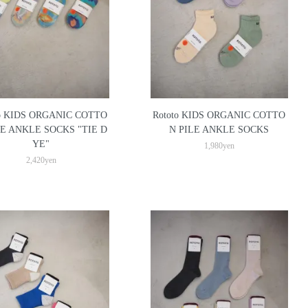
to KIDS ORGANIC COTTO
Rototo KIDS ORGANIC COTTO
LE ANKLE SOCKS "TIE D
N PILE ANKLE SOCKS
YE"
1,980yen
2,420yen