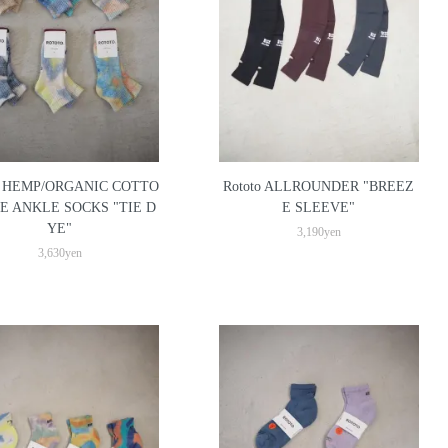
to HEMP/ORGANIC COTTO
Rototo ALLROUNDER "BREEZ
LE ANKLE SOCKS "TIE D
E SLEEVE"
YE"
3,190yen
3,630yen